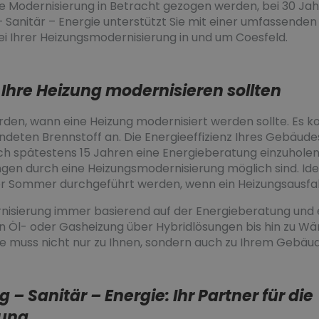
ine Modernisierung in Betracht gezogen werden, bei 30 Jah
– Sanitär – Energie unterstützt Sie mit einer umfassende
ei Ihrer Heizungsmodernisierung in und um Coesfeld.
hre Heizung modernisieren sollten
den, wann eine Heizung modernisiert werden sollte. Es k
eten Brennstoff an. Die Energieeffizienz Ihres Gebäudes 
ach spätestens 15 Jahren eine Energieberatung einzuholen
en durch eine Heizungsmodernisierung möglich sind. Idea
r Sommer durchgeführt werden, wenn ein Heizungsausfall n
ernisierung immer basierend auf der Energieberatung und
hen Öl- oder Gasheizung über Hybridlösungen bis hin z
ge muss nicht nur zu Ihnen, sondern auch zu Ihrem Gebäu
– Sanitär – Energie: Ihr Partner für die
rung