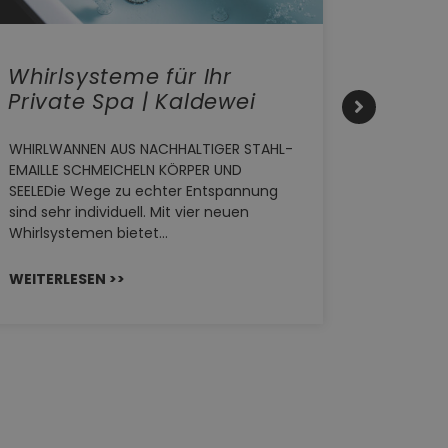
Whirlsysteme für Ihr
Gesta
Private Spa | Kaldewei
alltä
HANS
WHIRLWANNEN AUS NACHHALTIGER STAHL-
EMAILLE SCHMEICHELN KÖRPER UND
Stil für
SEELEDie Wege zu echter Entspannung
HANSAGEN
sind sehr individuell. Mit vier neuen
von Wasch
Whirlsystemen bietet…
unterschi
Räume kon
WEITERLESEN >>
WEITERL