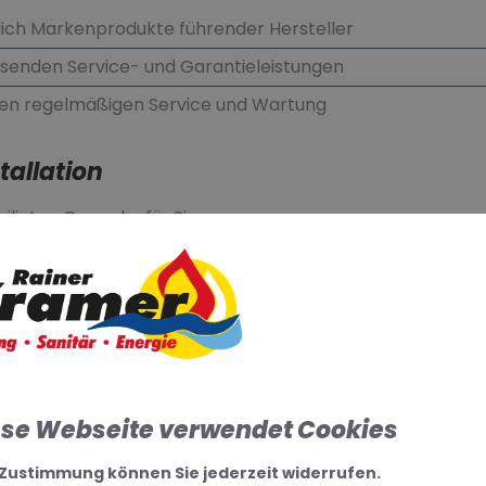
lich Markenprodukte führender Hersteller
ssenden Service- und Garantieleistungen
en regelmäßigen Service und Wartung
tallation
eiligten Gewerke für Sie
 individuell auf Ihr Gebäude abgestimmt
gfältige und termingerechte Ausführung aller Arbeiten
ese Webseite verwendet Cookies
 Zustimmung können Sie jederzeit widerrufen.