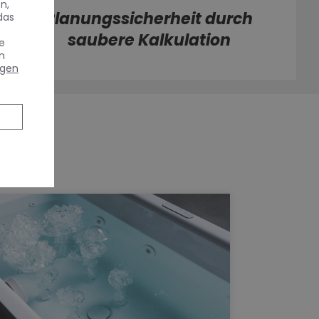
n,
Planungssicherheit durch
das
saubere Kalkulation
e
n
ngen