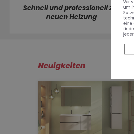
Wir 
Schnell und professionell zur
um I
Setz
neuen Heizung
tech
eine 
finde
jeder
Neuigkeiten