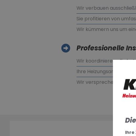
Wir verbauen ausschließ
Sie profitieren von umfa
Wir kümmern uns um ein
Professionelle Ins
Wir koordinieren alle bet
Ihre Heizungsanlage wird
Wir versprechen eine sor
Di
Ihre