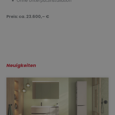
Ohne Unterputzinstallation
Preis: ca. 23.600,– €
Neuigkeiten